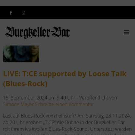
Stichword-Archiv: Keller
LIVE: T:CE supported by Loose Talk
(Blues-Rock)
15. September 2024 um 9:40 Uhr -
Veröffentlicht von
Simone Mayer
Schreibe einen Kommentar
Lust auf Blues-Rock vom Feinsten? Am Samstag, 23.11.2024,
ab 20 Uhr erobert „T:CE“ die Bühne in der Burgkeller-Bar
mit ihrem kraftvollen Blues-Rock-Sound. Unterstützt werden