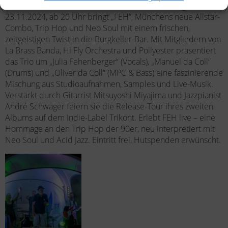
Bock auf eine musikalische Zeitreise? Am Samstag,
23.11.2024, ab 20 Uhr bringt „FEH“, Münchens neue Allstar-
Combo, Trip Hop und Neo Soul mit einem frischen,
zeitgeistigen Twist in die Burgkeller-Bar. Mit Mitgliedern von
La Brass Banda, Hi Fly Orchestra und Pollyester präsentiert
das Trio um „Julia Fehenberger“ (Vocals), „Manuel da Coll“
(Drums) und „Oliver da Coll“ (MPC & Bass) eine faszinierende
Mischung aus Studioaufnahmen, Samples und Live-Musik.
Verstärkt durch Gitarrist Mitsuyoshi Miyajima und Jazzpianist
André Schwager feiern sie die Release-Tour ihres zweiten
Albums auf dem Indie-Label Trikont. Erlebt FEH live – eine
Hommage an den Trip Hop der 90er, neu interpretiert mit
Neo Soul und Acid Jazz. Eintritt frei, Hutspenden erwünscht.