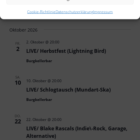
House)
Cookie-Richtlinie
Datenschutzerklärung
Impressum
Burgkellerbar
Oktober 2026
2. Oktober @ 20:00
FR.
2
LIVE/ Herbstfest (Lightning Bird)
Burgkellerbar
SA.
10. Oktober @ 20:00
10
LIVE/ Schlogtausch (Mundart-Ska)
Burgkellerbar
DO.
22. Oktober @ 20:00
22
LIVE/ Blake Rascals (Indie\-Rock, Garage,
Alternative)